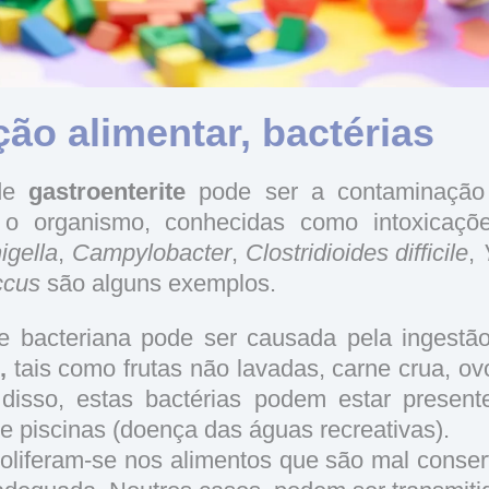
ção alimentar, bactérias
 de
gastroenterite
pode ser a contaminaçã
o organismo, conhecidas como intoxicaçõe
igella
,
Campylobacter
,
Clostridioides difficile
,
ccus
são alguns exemplos.
ite bacteriana pode ser causada pela ingest
,
tais como frutas não lavadas, carne crua, ovo
disso, estas bactérias podem estar presen
 e piscinas (doença das águas recreativas).
roliferam-se nos alimentos que são mal conse