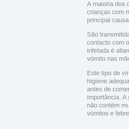
A maioria dos
crianças com m
principal caus
São transmitid
contacto com 
infetada é alta
vómito nas mão
Este tipo de ví
higiene adequ
antes de comer
importância. A
não contém mu
vómitos e febr