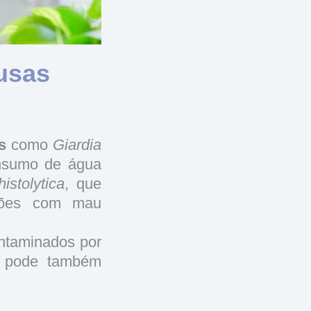
usas
s
como
Giardia
nsumo de água
stolytica
, que
ações com mau
ntaminados por
o pode também