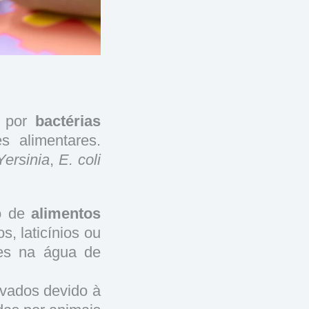
o por
bactérias
s alimentares.
Yersinia
,
E. coli
ão de
alimentos
s, laticínios ou
tes na água de
rvados devido à