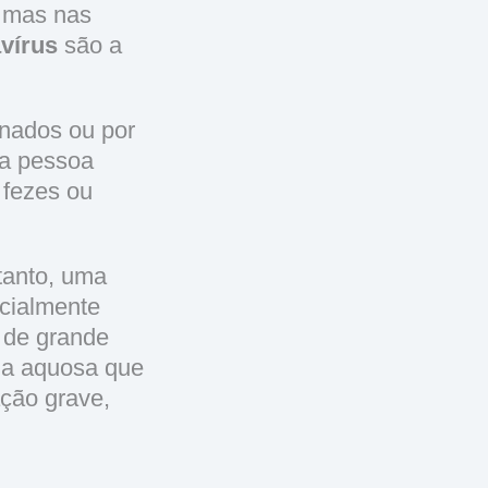
, mas nas
avírus
são a
inados ou por
ma pessoa
 fezes ou
rtanto, uma
cialmente
 de grande
ia aquosa que
ção grave,