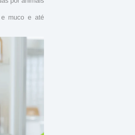
das por animais
e e muco e até