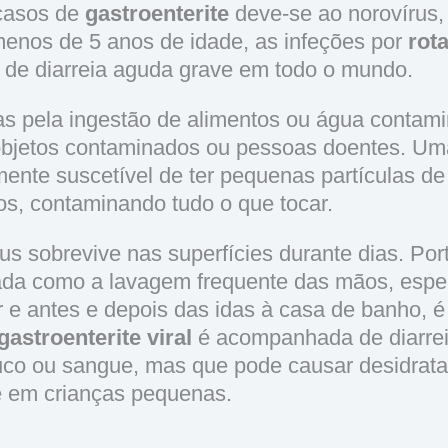
 casos de
gastroenterite
deve-se ao norovírus
enos de 5 anos de idade, as infeções por
rot
a de diarreia aguda grave em todo o mundo.
as pela ingestão de alimentos ou água contam
objetos contaminados ou pessoas doentes. U
mente suscetível de ter pequenas partículas de
s, contaminando tudo o que tocar.
rus sobrevive nas superfícies durante dias. Po
ada como a lavagem frequente das mãos, espe
 e antes e depois das idas à casa de banho, é
gastroenterite viral
é acompanhada de diarre
co ou sangue, mas que pode causar desidrata
e em crianças pequenas.