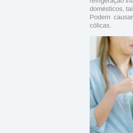
refrigeração i
domésticos, ta
Podem causar 
cólicas.