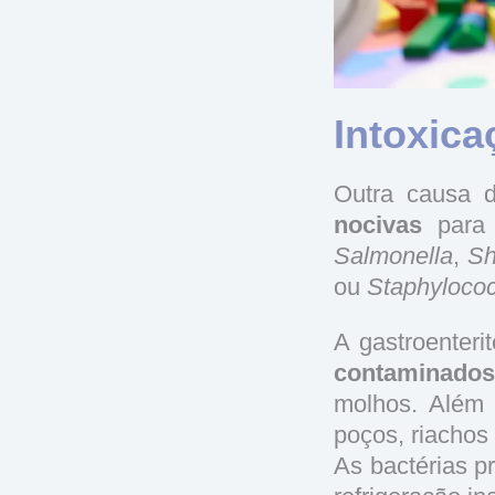
Intoxica
Outra causa
nocivas
para 
Salmonella
,
Sh
ou
Staphyloco
A gastroenter
contaminados
molhos. Além 
poços, riachos
As bactérias p