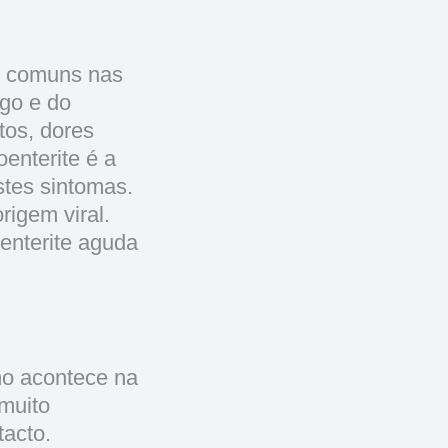
 comuns nas
ago e do
tos, dores
enterite é a
stes sintomas.
rigem viral.
enterite aguda
mo acontece na
muito
acto.