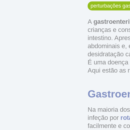
perturbações gast
A
gastroenteri
crianças e con
intestino. Apr
abdominais e, e
desidratação c
É uma doença a
Aqui estão as 
Gastroen
Na maioria dos
infeção por
rot
facilmente e c