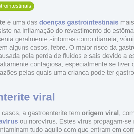
rointestinais
te
é uma das
doenças gastrointestinais
mais
siste na inflamação do revestimento do estôm
esenta geralmente sintomas como diarreia, vómi
m alguns casos, febre. O maior risco da gastro
ausada pela perda de fluidos e sais devido a e
ltamente contagiosa, especialmente se tiver o
razões pelas quais uma criança pode ter gastro
terite viral
 casos, a gastroenterite tem
origem viral
, co
avírus
ou norovírus. Estes vírus propagam-se 
ontaminam tudo aquilo com que entram em cont