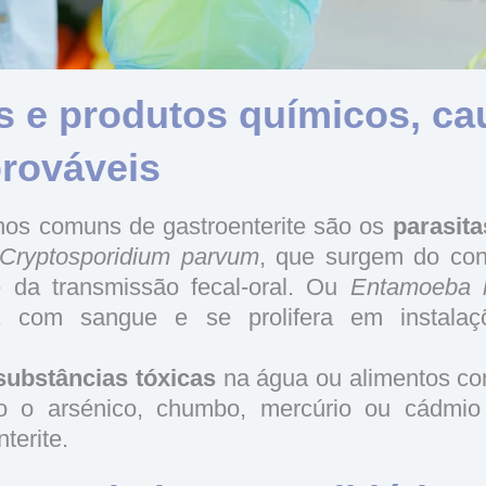
s e produtos químicos, ca
prováveis
os comuns de gastroenterite são os
parasita
Cryptosporidium parvum
, que surgem do co
 da transmissão fecal-oral. Ou
Entamoeba hi
ia com sangue e se prolifera em instal
substâncias tóxicas
na água ou alimentos co
o o arsénico, chumbo, mercúrio ou cádmi
nterite.