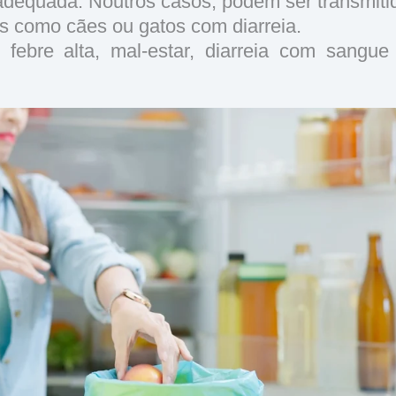
nadequada. Noutros casos, podem ser transmiti
is como cães ou gatos com diarreia.
febre alta, mal-estar, diarreia com sangu